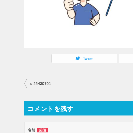
Tweet
投
s-25430701
稿
ナ
コメントを残す
ビ
ゲ
ー
名前
必須