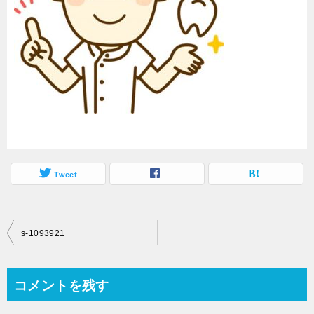
Tweet
投
s-1093921
稿
ナ
コメントを残す
ビ